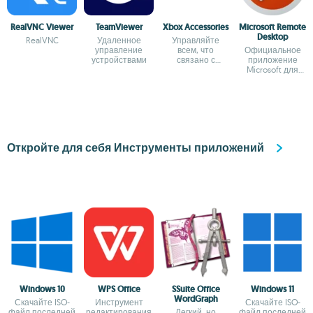
RealVNC Viewer
TeamViewer
Xbox Accessories
Microsoft Remote
Desktop
RealVNC
Удаленное
Управляйте
управление
всем, что
Официальное
устройствами
связано с
приложение
вашими
Microsoft для
геймпадами Xbox
удалённого
рабочего стола
Windows
Откройте для себя Инструменты приложений
Windows 10
WPS Office
SSuite Office
Windows 11
WordGraph
Скачайте ISO-
Инструмент
Скачайте ISO-
файл последней
редактирования
Легкий, но
файл последней