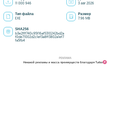
11 000 946
3 авг 2026
Тип файла
Размер
EXE
7.96 MB
SHA256
b3e2fff740c95f16af5310242bd2a
f0de71002d2c1ef3a8ff3802a1ef7
fa5fb4
РЕКЛАМА
Никакой рекламы и масса преимуществ благодаря Turbo