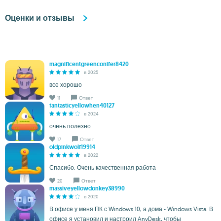
Оценки и отзывы
magnificentgreenconifer8420
в 2025
все хорошо
11
Ответ
fantasticyellowhen40127
в 2024
очень полезно
17
Ответ
oldpinkwolf19914
в 2022
Спасибо. Очень качественная работа
20
Ответ
massiveyellowdonkey38990
в 2020
В офисе у меня ПК с Windows 10, а дома - Windows Vista. В
офисе я установил и настроил AnyDesk, чтобы